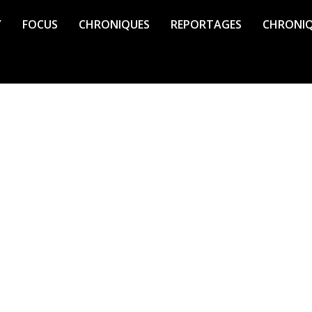
Y
FOCUS
CHRONIQUES
REPORTAGES
CHRONI
 sur Canal 10 du lundi au vendredi
 sa culture, son histoire et son
grands et innovants les uns que les
aching, bien-être et santé et bien
 acteurs du développement d’une