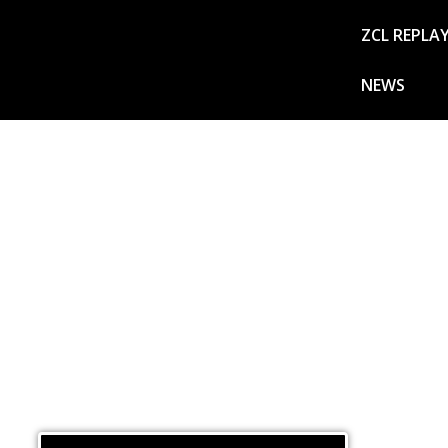
ZCL REPLA
NEWS
ZCL News est une émission locale et indépendante diffusée
de 12h30 à 14h.
Celle-ci a pour vocation de mettre en avant la Guadeloupe,
peuple à travers des invités porteurs de projets tous plus 
autres. Cinéma, culture, littérature, droit et économie, co
plus encore.
C’est LE rendez- vous attendu pour en savoir plus sur les
Guadeloupe plus belle, cultivée et innovante pour demain.