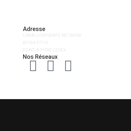
Adresse
CARIB CORPORATE NETWORK
BP204 97110
POINT A PITRE CEDEX
Nos Réseaux