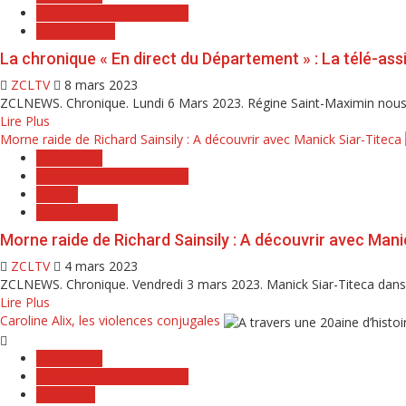
Chroniques de la Semaine
Département
La chronique « En direct du Département » : La télé-ass
ZCLTV
8 mars 2023
ZCLNEWS. Chronique. Lundi 6 Mars 2023. Régine Saint-Maximin nous pa
Lire Plus
Morne raide de Richard Sainsily : A découvrir avec Manick Siar-Titeca
Chroniques
Chroniques de la Semaine
Culture
Histoire audio
Morne raide de Richard Sainsily : A découvrir avec Mani
ZCLTV
4 mars 2023
ZCLNEWS. Chronique. Vendredi 3 mars 2023. Manick Siar-Titeca dans s
Lire Plus
Caroline Alix, les violences conjugales
Chroniques
Chroniques de la Semaine
Mediation