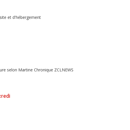
t
credi