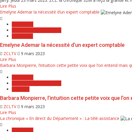
Jarry. Jeudi 23 mars 2023. ZCL. la chronique S2M a reçu la grande et l’
Lire Plus
Emelyne Ademar la nécessité d’un expert comptable
Chroniques
Chroniques de la Semaine
Entreprises
Emelyne Ademar la nécessité d’un expert comptable
ZCLTV
9 mars 2023
Lire Plus
Barbara Monpierre, l’intuition cette petite voix que l’on entend mais 
Chroniques
Chroniques de la Semaine
Coaching
Barbara Monpierre, l’intuition cette petite voix que l’o
ZCLTV
9 mars 2023
Lire Plus
La chronique « En direct du Département » : La télé-assistance
Chroniques