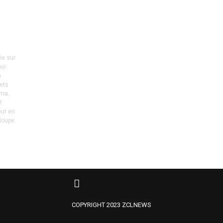
ée sur
our
n
jets
éma,
t
our en
eloupe
COPYRIGHT 2023 ZCLNEWS