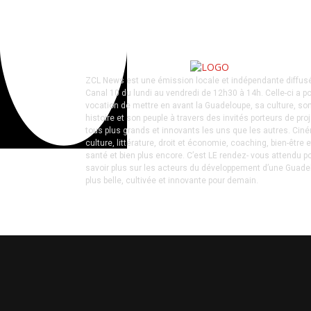
ZCL News est une émission locale et indépendante diffus
Canal 10 du lundi au vendredi de 12h30 à 14h. Celle-ci a p
vocation de mettre en avant la Guadeloupe, sa culture, so
histoire et son peuple à travers des invités porteurs de pro
tous plus grands et innovants les uns que les autres. Cin
culture, littérature, droit et économie, coaching, bien-être e
santé et bien plus encore. C’est LE rendez- vous attendu p
savoir plus sur les acteurs du développement d’une Guad
plus belle, cultivée et innovante pour demain.