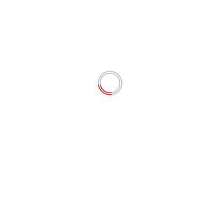
Chroniques
Chroniques de la Semaine
DLO
Dlo an tout sòs : Pourquoi soutenir les
associations d’usager de l’eau ?
ZCLTV
3 février 2023
Lire Plus