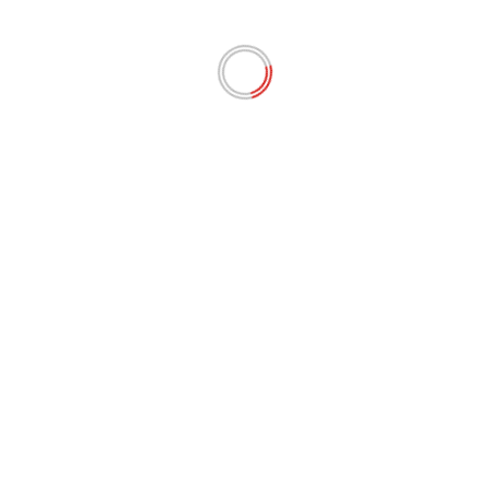
Previous:
José Naéjus
Next:
ZCL Le Replay du 18 Decembre 2017
ZCL News est une émission locale et indépendante
diffusée sur Canal 10 du lundi au vendredi de 12h30
à 14h. Celle-ci a pour vocation de mettre en avant la
Guadeloupe, sa culture, son histoire et son peuple à