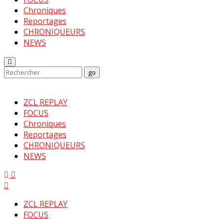
Chroniques
Reportages
CHRONIQUEURS
NEWS
Enter
Search
go
Keyword
Search
for:
ZCL REPLAY
FOCUS
Chroniques
Reportages
CHRONIQUEURS
NEWS
Menu
ZCL REPLAY
FOCUS