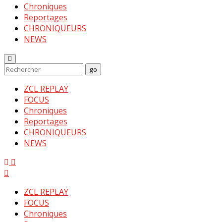
Chroniques
Reportages
CHRONIQUEURS
NEWS
Enter
Search
go
Keyword
Search
for:
ZCL REPLAY
FOCUS
Chroniques
Reportages
CHRONIQUEURS
NEWS
Menu
ZCL REPLAY
FOCUS
Chroniques