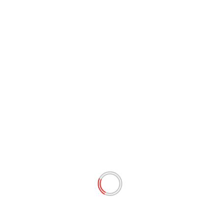
Vous souhaitez nous contacter ?
2 septembre 2024
Intégrale
Intégrale du 24 Mai 2024
Visionnez l'intégrale du jour
Partagez sur vos réseaux