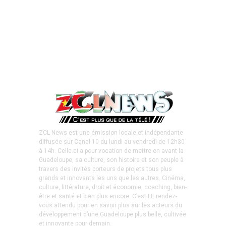
ZCL News est une émission locale et indépendante
diffusée sur Canal 10 du lundi au vendredi de 12h30
à 14h. Celle-ci a pour vocation de mettre en avant la
Guadeloupe, sa culture, son histoire et son peuple à
travers des invités porteurs de projets tous plus
grands et innovants les uns que les autres. Cinéma,
culture, littérature, droit et économie, coaching, bien-
être et santé et bien plus encore. C’est LE rendez-
vous attendu pour en savoir plus sur les acteurs du
développement d’une Guadeloupe plus belle, cultivée
et innovante pour demain.