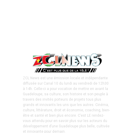
ZCL News est une émission locale et indépendante
diffusée sur Canal 10 du lundi au vendredi de 12h30
à 14h. Celle-ci a pour vocation de mettre en avant la
Guadeloupe, sa culture, son histoire et son peuple à
travers des invités porteurs de projets tous plus
grands et innovants les uns que les autres. Cinéma,
culture, littérature, droit et économie, coaching, bien-
être et santé et bien plus encore. C’est LE rendez-
vous attendu pour en savoir plus sur les acteurs du
développement d’une Guadeloupe plus belle, cultivée
et innovante pour demain.