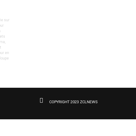
ée sur
our
n
jets
éma,
t
our en
eloupe
COPYRIGHT 2023 ZCLNEWS