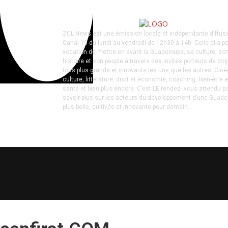
ZCL News est une émission locale et indépendante diffus
Canal 10 du lundi au vendredi de 12h30 à 14h. Celle-ci a p
vocation de mettre en avant la Guadeloupe, sa culture, so
histoire et son peuple à travers des invités porteurs de pro
tous plus grands et innovants les uns que les autres. Cin
culture, littérature, droit et économie, coaching, bien-être e
santé et bien plus encore. C’est LE rendez- vous attendu p
savoir plus sur les acteurs du développement d’une Guad
plus belle, cultivée et innovante pour demain.