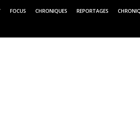
Y
FOCUS
CHRONIQUES
REPORTAGES
CHRONI
 sur Canal 10 du lundi au vendredi
 sa culture, son histoire et son
grands et innovants les uns que les
aching, bien-être et santé et bien
 acteurs du développement d’une