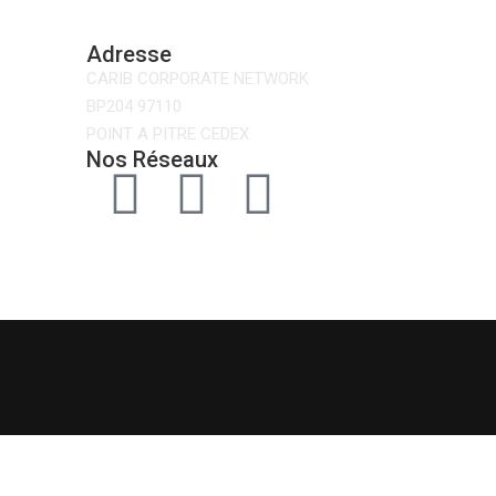
Adresse
CARIB CORPORATE NETWORK
BP204 97110
POINT A PITRE CEDEX
Nos Réseaux