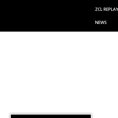
ZCL REPLA
NEWS
ZCL News est une émission locale et indépendante diffusée
de 12h30 à 14h.
Celle-ci a pour vocation de mettre en avant la Guadeloupe,
peuple à travers des invités porteurs de projets tous plus 
autres. Cinéma, culture, littérature, droit et économie, co
plus encore.
C’est LE rendez- vous attendu pour en savoir plus sur les
Guadeloupe plus belle, cultivée et innovante pour demain.