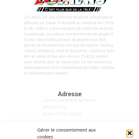
ZCL News est une émission locale et indépendante
diffusée sur Canal 10 du lundi au vendredi de 12h30
à 14h. Celle-ci a pour vocation de mettre en avant la
Guadeloupe, sa culture, son histoire et son peuple à
travers des invités porteurs de projets tous plus
grands et innovants les uns que les autres. Cinéma,
culture, littérature, droit et économie, coaching, bien-
être et santé et bien plus encore. C’est LE rendez-
vous attendu pour en savoir plus sur les acteurs du
développement d’une Guadeloupe plus belle, cultivée
et innovante pour demain.
Adresse
CARIB CORPORATE NETWORK
BP204 97110
POINT A PITRE CEDEX
Gérer le consentement aux
Nos Réseaux
cookies