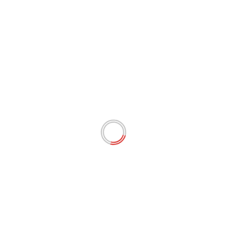
ARTICLES RÉCENTS
Imaniyé Dalila : le choc du passé colonial des Antilles
Débat ZCLNEWS : Journalistes au Féminin
Elie Domota revient sur la situation de la Guadeloupe
Nathalie Jacoby Koaly