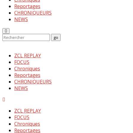
Reportages
CHRONIQUEURS
NEWS
Enter
Search
go
Keyword
Search
for:
ZCL REPLAY
FOCUS
Chroniques
Reportages
CHRONIQUEURS
NEWS
Menu
ZCL REPLAY
FOCUS
Chroniques
Reportages