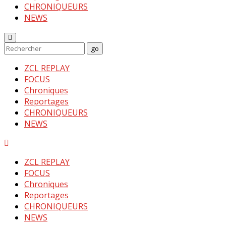
CHRONIQUEURS
NEWS
Enter
Search
go
Keyword
Search
for:
ZCL REPLAY
FOCUS
Chroniques
Reportages
CHRONIQUEURS
NEWS
Menu
ZCL REPLAY
FOCUS
Chroniques
Reportages
CHRONIQUEURS
NEWS