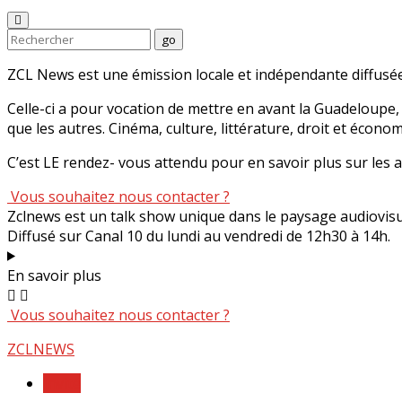
Enter
Search
go
Keyword
Search
for:
ZCL News est une émission locale et indépendante diffusée
Celle-ci a pour vocation de mettre en avant la Guadeloupe, 
que les autres. Cinéma, culture, littérature, droit et écono
C’est LE rendez- vous attendu pour en savoir plus sur les
Vous souhaitez nous contacter ?
Zclnews est un talk show unique dans le paysage audiovis
Diffusé sur Canal 10 du lundi au vendredi de 12h30 à 14h.
En savoir plus
Vous souhaitez nous contacter ?
Skip
ZCLNEWS
to
Invité
content