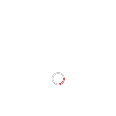
Laisser un commentaire
Votre adresse e-mail ne sera pas publiée.
Les champs
obligatoires sont indiqués avec
*
Commentaire
*
Nom