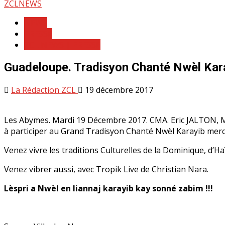
Skip
ZCLNEWS
to
NEWS
content
PRESSE
ZCL NEWS | PRESSE
Guadeloupe. Tradisyon Chanté Nwèl Kar
La Rédaction ZCL
19 décembre 2017
Les Abymes. Mardi 19 Décembre 2017. CMA. Eric JALTON, Ma
à participer au Grand Tradisyon Chanté Nwèl Karayib merc
Venez vivre les traditions Culturelles de la Dominique, d’
Venez vibrer aussi, avec Tropik Live de Christian Nara.
Lèspri a Nwèl en liannaj karayib kay sonné zabim !!!