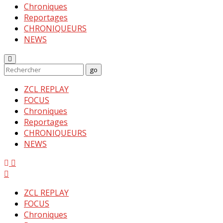
Chroniques
Reportages
CHRONIQUEURS
NEWS
Enter
Search
go
Keyword
Search
for:
ZCL REPLAY
FOCUS
Chroniques
Reportages
CHRONIQUEURS
NEWS
Menu
ZCL REPLAY
FOCUS
Chroniques