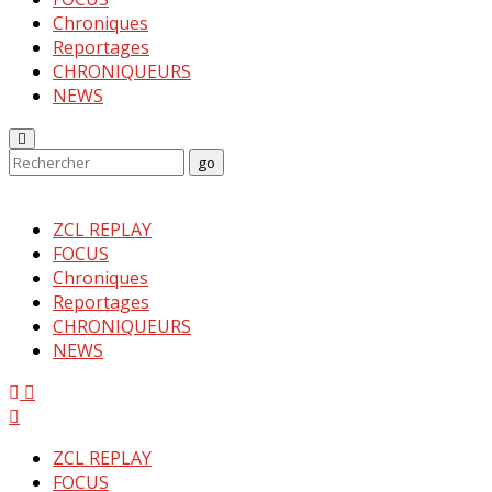
Chroniques
Reportages
CHRONIQUEURS
NEWS
Enter
Search
go
Keyword
Search
for:
ZCL REPLAY
FOCUS
Chroniques
Reportages
CHRONIQUEURS
NEWS
Menu
ZCL REPLAY
FOCUS