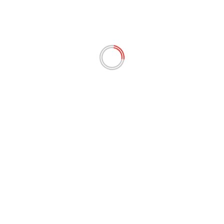
sur Canal 10 du lundi au vendredi de 12h30 à 14h.
a culture, son histoire et son peuple à travers des invités 
oaching, bien-être et santé et bien plus encore.
acteurs du développement d’une Guadeloupe plus belle, culti
el gawdloupeyen conçu et réalisé en Gwadloup depuis 2014.