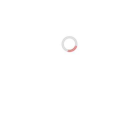
Previous:
Eda Misso n°27 : Parlons musique !
Next:
Jean-Luc Divialle