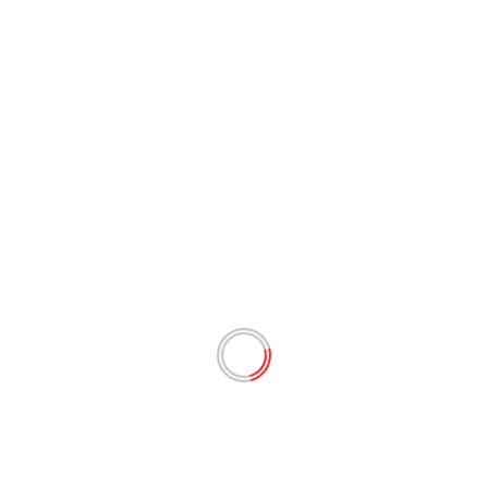
14 novembre 2019
La Rédaction ZCL
11 novembre 2019
Petit-Bourg. Lundi 11 novembre 2019. ZCLNEWS. La CANBT
et la Ville de Petit-Bourg invitent les acteurs économiques,...
Lire Plus